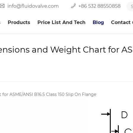
info@fluidovalve.com
+86 532 88550858
s
Products
Price List And Tech
Blog
Contact 
nsions and Weight Chart for AS
 for ASME/ANSI B16.5 Class 150 Slip On Flange