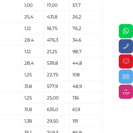
1,00
17,00
57,7
25,4
431,8
26,2
1,12
18,75
76,2
28,4
476,3
34,6
1,12
21,25
98,7
28,4
539,8
44,8
1,25
22,75
108
31,8
577,9
48,9
1,25
25,00
136
31,8
635,0
61,9
1,38
29,50
191
35,1
749,3
86,9