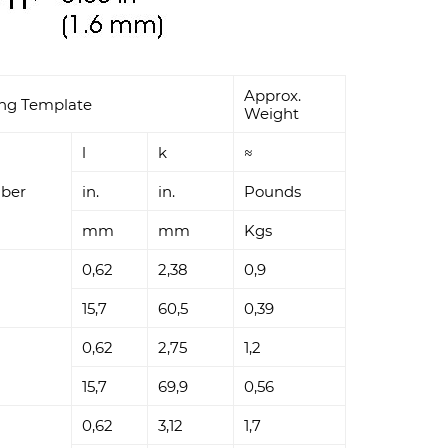
Approx.
ling Template
Weight
l
k
≈
ber
in.
in.
Pounds
mm
mm
Kgs
0,62
2,38
0,9
15,7
60,5
0,39
0,62
2,75
1,2
15,7
69,9
0,56
0,62
3,12
1,7