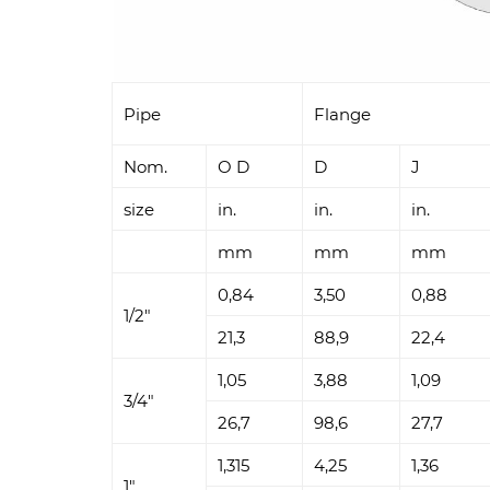
Pipe
Flange
Nom.
O D
D
J
size
in.
in.
in.
mm
mm
mm
0,84
3,50
0,88
1/2"
21,3
88,9
22,4
1,05
3,88
1,09
3/4"
26,7
98,6
27,7
1,315
4,25
1,36
1"